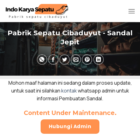
Skip
to
content
Pabrik Sepatu Cibaduyut - Sandal
Jepit
Mohon maaf halaman ini sedang dalam proses update,
untuk saat ini silahkan
kontak
whatsapp admin untuk
informasi Pembuatan Sandal.
Content Under Maintenance
.
Hubungi Admin